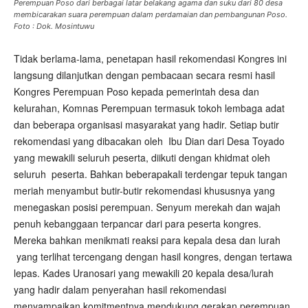
Perempuan Poso dari berbagai latar belakang agama dan suku dari 80 desa
membicarakan suara perempuan dalam perdamaian dan pembangunan Poso.
Foto : Dok. Mosintuwu
Tidak berlama-lama, penetapan hasil rekomendasi Kongres ini
langsung dilanjutkan dengan pembacaan secara resmi hasil
Kongres Perempuan Poso kepada pemerintah desa dan
kelurahan, Komnas Perempuan termasuk tokoh lembaga adat
dan beberapa organisasi masyarakat yang hadir. Setiap butir
rekomendasi yang dibacakan oleh Ibu Dian dari Desa Toyado
yang mewakili seluruh peserta, diikuti dengan khidmat oleh
seluruh peserta. Bahkan beberapakali terdengar tepuk tangan
meriah menyambut butir-butir rekomendasi khususnya yang
menegaskan posisi perempuan. Senyum merekah dan wajah
penuh kebanggaan terpancar dari para peserta kongres.
Mereka bahkan menikmati reaksi para kepala desa dan lurah
yang terlihat tercengang dengan hasil kongres, dengan tertawa
lepas. Kades Uranosari yang mewakili 20 kepala desa/lurah
yang hadir dalam penyerahan hasil rekomendasi
menyampaikan komitmentnya mendukung gerakan perempuan