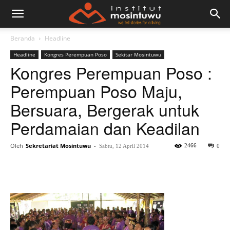
Beranda
Headline
Headline
Kongres Perempuan Poso
Sekitar Mosintuwu
Kongres Perempuan Poso :
Perempuan Poso Maju,
Bersuara, Bergerak untuk
Perdamaian dan Keadilan
Oleh
Sekretariat Mosintuwu
-
2466
Sabtu, 12 April 2014
0