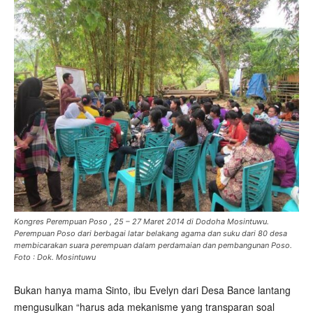
Kongres Perempuan Poso , 25 – 27 Maret 2014 di Dodoha Mosintuwu.
Perempuan Poso dari berbagai latar belakang agama dan suku dari 80 desa
membicarakan suara perempuan dalam perdamaian dan pembangunan Poso.
Foto : Dok. Mosintuwu
Bukan hanya mama Sinto, ibu Evelyn dari Desa Bance lantang
mengusulkan “harus ada mekanisme yang transparan soal