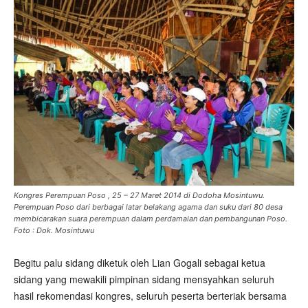
Kongres Perempuan Poso , 25 – 27 Maret 2014 di Dodoha Mosintuwu.
Perempuan Poso dari berbagai latar belakang agama dan suku dari 80 desa
membicarakan suara perempuan dalam perdamaian dan pembangunan Poso.
Foto : Dok. Mosintuwu
Begitu palu sidang diketuk oleh Lian Gogali sebagai ketua
sidang yang mewakili pimpinan sidang mensyahkan seluruh
hasil rekomendasi kongres, seluruh peserta berteriak bersama