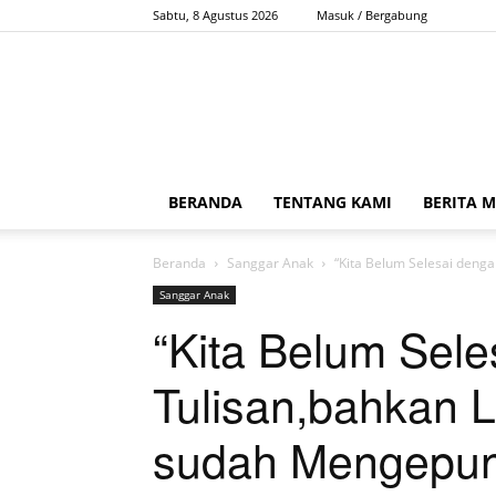
Sabtu, 8 Agustus 2026
Masuk / Bergabung
BERANDA
TENTANG KAMI
BERITA 
Beranda
Sanggar Anak
“Kita Belum Selesai denga
Sanggar Anak
“Kita Belum Sel
Tulisan,bahkan Li
sudah Mengepu