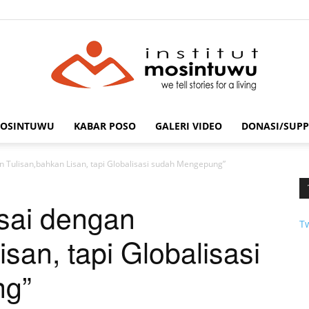
MOSINTUWU
KABAR POSO
GALERI VIDEO
DONASI/SUPP
mosintuwu.com
n Tulisan,bahkan Lisan, tapi Globalisasi sudah Mengepung”
esai dengan
T
san, tapi Globalisasi
ng”