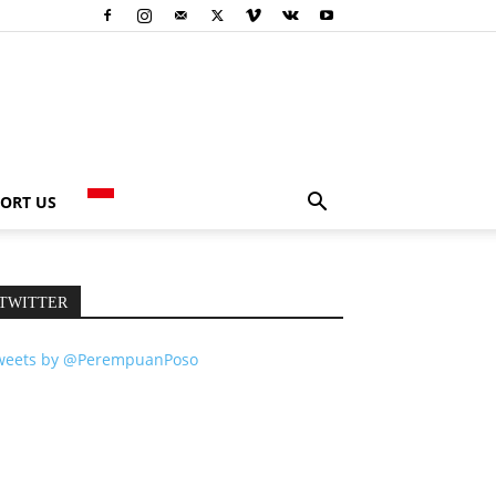
ORT US
TWITTER
weets by @PerempuanPoso