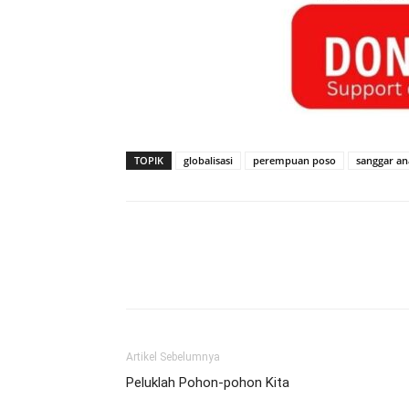
TOPIK
globalisasi
perempuan poso
sanggar an
Artikel Sebelumnya
Peluklah Pohon-pohon Kita