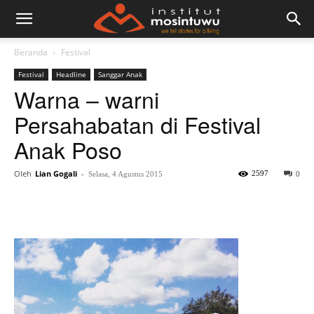
Beranda
Festival
Festival
Headline
Sanggar Anak
Warna – warni
Persahabatan di Festival
Anak Poso
Oleh
Lian Gogali
-
2597
Selasa, 4 Agustus 2015
0