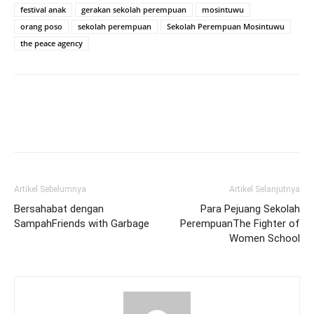
festival anak
gerakan sekolah perempuan
mosintuwu
orang poso
sekolah perempuan
Sekolah Perempuan Mosintuwu
the peace agency
Artikel Sebelumnya
Artikel Selanjutnya
Bersahabat dengan
Para Pejuang Sekolah
Sampah
Friends with Garbage
Perempuan
The Fighter of
Women School