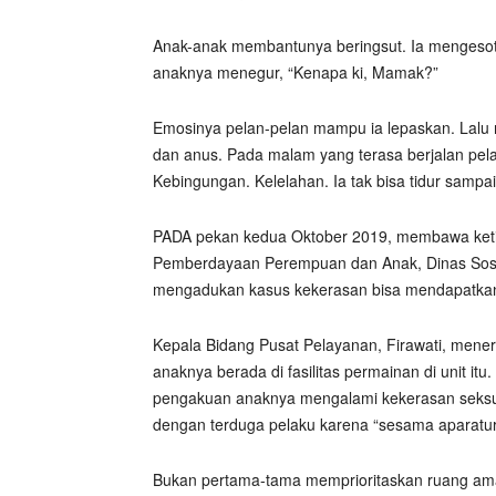
Anak-anak membantunya beringsut. Ia mengesot 
anaknya menegur, “Kenapa ki, Mamak?”
Emosinya pelan-pelan mampu ia lepaskan. Lalu
dan anus. Pada malam yang terasa berjalan pelan
Kebingungan. Kelelahan. Ia tak bisa tidur sampai
PADA pekan kedua Oktober 2019, membawa ketig
Pemberdayaan Perempuan dan Anak, Dinas Sosial 
mengadukan kasus kekerasan bisa mendapatkan
Kepala Bidang Pusat Pelayanan, Firawati, mener
anaknya berada di fasilitas permainan di unit it
pengakuan anaknya mengalami kekerasan seksua
dengan terduga pelaku karena “sesama aparatur 
Bukan pertama-tama memprioritaskan ruang aman