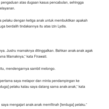
 pengaduan atas dugaan kasus pencabulan, sehingga
Pelayanan.
ga pelaku dengan ketiga anak untuk membuktikan apakah
a berdalih tindakannya itu atas izin Lydia.
nya. Justru mamaknya ditinggalkan. Bahkan anak-anak agak
ama Mamaknya,” kata Firawati.
i itu, mendengarnya sambil melongo.
ri pertama saya melapor dan minta pendampingan ke
erduga] pelaku kalau saya datang sama anak-anak,” kata
u saya mengajari anak-anak memfitnah [terduga] pelaku.”