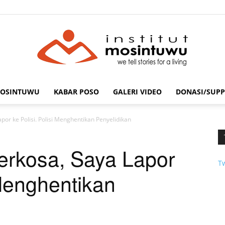
MOSINTUWU
KABAR POSO
GALERI VIDEO
DONASI/SUPP
mosintuwu.com
por ke Polisi. Polisi Menghentikan Penyelidikan
erkosa, Saya Lapor
T
 Menghentikan