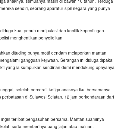
tiga anaknya, semuanya masih di bawah 10 tahun. Terduga
ereka sendiri, seorang aparatur sipil negara yang punya
 diduga kuat penuh manipulasi dan konflik kepentingan.
olisi menghentikan penyelidikan.
bahkan dituding punya motif dendam melaporkan mantan
mengalami gangguan kejiwaan. Serangan ini diduga dipakai
ukti yang ia kumpulkan sendirian demi mendukung upayanya
nggal, setelah bercerai, ketiga anaknya ikut bersamanya.
 perbatasan di Sulawesi Selatan, 12 jam berkendaraan dari
 ingin terlibat pengasuhan bersama. Mantan suaminya
kolah serta memberinya uang jajan atau mainan.