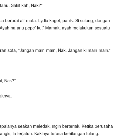
tahu. Sakit kah, Nak?”
 berurai air mata. Lydia kaget, panik. Si sulung, dengan
… Ayah na anu pepe’ ku.” Mamak, ayah melakukan sesuatu
n sofa, “Jangan main-main, Nak. Jangan ki main-main.”
i, Nak?”
aknya.
palanya seakan meledak, ingin berteriak. Ketika berusaha
gis, ia terjatuh. Kakinya terasa kehilangan tulang.