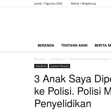
Jumat, 7 Agustus 2026
Masuk / Bergabung
BERANDA
TENTANG KAMI
BERITA 
Beranda
Headline
3 Anak Saya Diperkosa, Saya La
Headline
Liputan Khusus
3 Anak Saya Dip
ke Polisi. Polisi
Penyelidikan