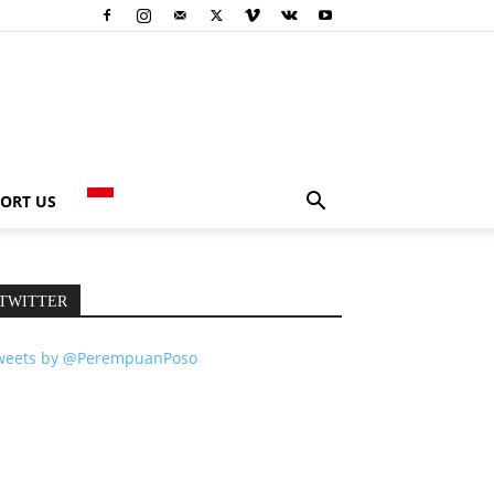
ORT US
TWITTER
weets by @PerempuanPoso