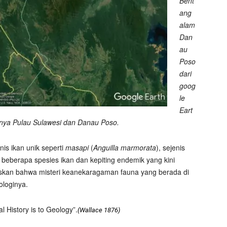
Bent
ang
alam
Dan
au
Poso
dari
goog
le
Eart
tuknya Pulau Sulawesi dan Danau Poso.
s ikan unik seperti
masapi
(
Anguilla marmorata
), sejenis
 beberapa spesies ikan dan kepiting endemik yang kini
askan bahwa misteri keanekaragaman fauna yang berada di
ologinya.
al History is to Geology”.
(Wallace 1876)