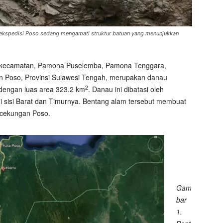
i ekspedisi Poso sedang mengamati struktur batuan yang menunjukkan
at kecamatan, Pamona Puselemba, Pamona Tenggara,
 Poso, Provinsi Sulawesi Tengah, merupakan danau
2
 dengan luas area 323.2 km
. Danau ini dibatasi oleh
 sisi Barat dan Timurnya. Bentang alam tersebut membuat
 cekungan Poso.
Gam
bar
1.