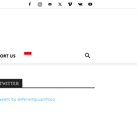
ORT US
TWITTER
weets by @PerempuanPoso