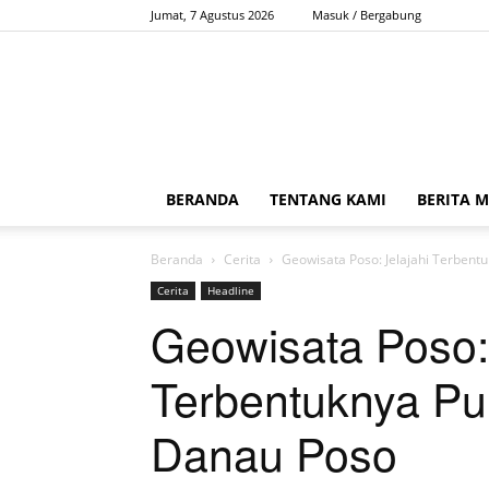
Jumat, 7 Agustus 2026
Masuk / Bergabung
BERANDA
TENTANG KAMI
BERITA 
Beranda
Cerita
Geowisata Poso: Jelajahi Terbent
Cerita
Headline
Geowisata Poso: 
Terbentuknya Pu
Danau Poso