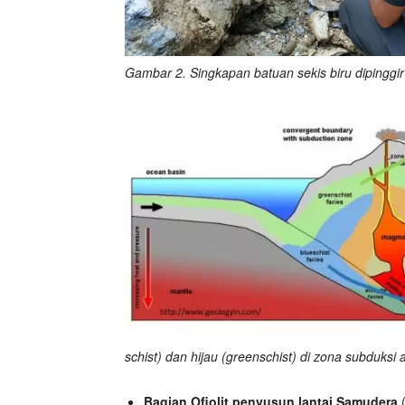
Gambar 2. Singkapan batuan sekis biru dipinggir
schist) dan hijau (greenschist) di zona subduksi 
Bagian Ofiolit penyusun lantai Samudera
(