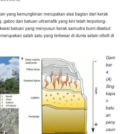
uan yang kemungkinan merupakan sisa bagian dari kerak
ng, gabro dan batuan ultramafik yang kini telah terpotong-
uksesi batuan yang menyusun kerak samudra bumi disebut
 merupakan salah satu yang terbesar di dunia selain ofiolit di
Gam
bar
4.
(A)
Sing
kapa
n
batu
an
peny
usun