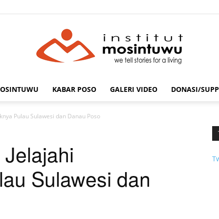
MOSINTUWU
KABAR POSO
GALERI VIDEO
DONASI/SUPP
mosintuwu.com
uknya Pulau Sulawesi dan Danau Poso
Jelajahi
T
lau Sulawesi dan