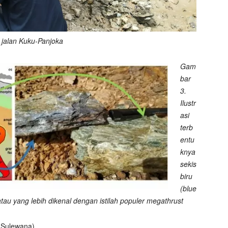
 jalan Kuku-Panjoka
Gam
bar
3.
Ilustr
asi
terb
entu
knya
sekis
biru
(blue
atau yang lebih dikenal dengan istilah populer megathrust
Sulewana)