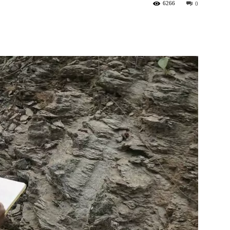
6266
0