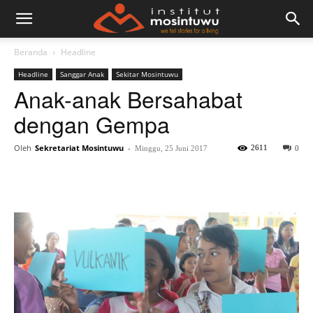
Beranda
Headline
Headline
Sanggar Anak
Sekitar Mosintuwu
Anak-anak Bersahabat
dengan Gempa
Oleh
Sekretariat Mosintuwu
-
2611
Minggu, 25 Juni 2017
0