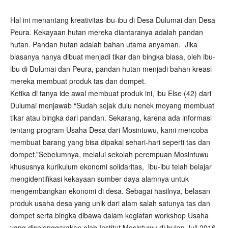
Hal ini menantang kreativitas ibu-ibu di Desa Dulumai dan Desa
Peura. Kekayaan hutan mereka diantaranya adalah pandan
hutan. Pandan hutan adalah bahan utama anyaman. Jika
biasanya hanya dibuat menjadi tikar dan bingka biasa, oleh ibu-
ibu di Dulumai dan Peura, pandan hutan menjadi bahan kreasi
mereka membuat produk tas dan dompet.
Ketika di tanya ide awal membuat produk ini, ibu Else (42) dari
Dulumai menjawab “Sudah sejak dulu nenek moyang membuat
tikar atau bingka dari pandan. Sekarang, karena ada informasi
tentang program Usaha Desa dari Mosintuwu, kami mencoba
membuat barang yang bisa dipakai sehari-hari seperti tas dan
dompet.”Sebelumnya, melalui sekolah perempuan Mosintuwu
khususnya kurikulum ekonomi solidaritas, ibu-ibu telah belajar
mengidentifikasi kekayaan sumber daya alamnya untuk
mengembangkan ekonomi di desa. Sebagai hasilnya, belasan
produk usaha desa yang unik dari alam salah satunya tas dan
dompet serta bingka dibawa dalam kegiatan workshop Usaha
yang diselenggarakan oleh Institut Mosintuwu di bulan Juli 2016.