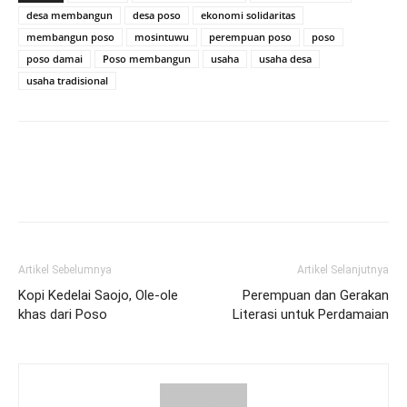
desa membangun
desa poso
ekonomi solidaritas
membangun poso
mosintuwu
perempuan poso
poso
poso damai
Poso membangun
usaha
usaha desa
usaha tradisional
Artikel Sebelumnya
Artikel Selanjutnya
Kopi Kedelai Saojo, Ole-ole
Perempuan dan Gerakan
khas dari Poso
Literasi untuk Perdamaian