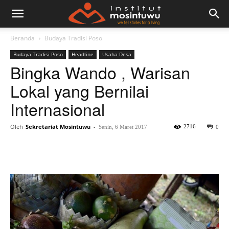
Beranda
Budaya Tradisi Poso
Budaya Tradisi Poso
Headline
Usaha Desa
Bingka Wando , Warisan
Lokal yang Bernilai
Internasional
Oleh
Sekretariat Mosintuwu
-
2716
Senin, 6 Maret 2017
0