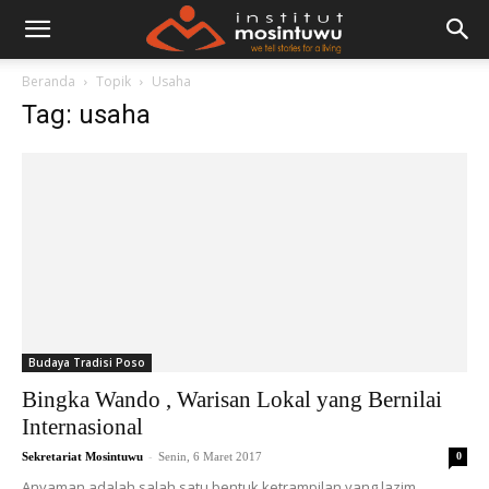
Beranda
Topik
Usaha
Tag: usaha
Budaya Tradisi Poso
Bingka Wando , Warisan Lokal yang Bernilai
Internasional
-
Sekretariat Mosintuwu
Senin, 6 Maret 2017
0
Anyaman adalah salah satu bentuk ketrampilan yang lazim