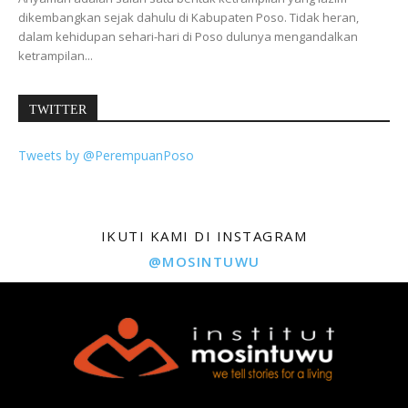
dikembangkan sejak dahulu di Kabupaten Poso. Tidak heran,
dalam kehidupan sehari-hari di Poso dulunya mengandalkan
ketrampilan...
TWITTER
Tweets by @PerempuanPoso
IKUTI KAMI DI INSTAGRAM
@MOSINTUWU