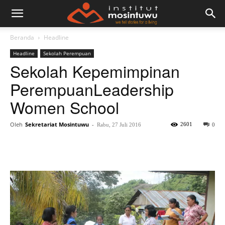
Beranda
Headline
Headline
Sekolah Perempuan
Sekolah Kepemimpinan
Perempuan
Leadership
Women School
Oleh
Sekretariat Mosintuwu
-
2601
Rabu, 27 Juli 2016
0