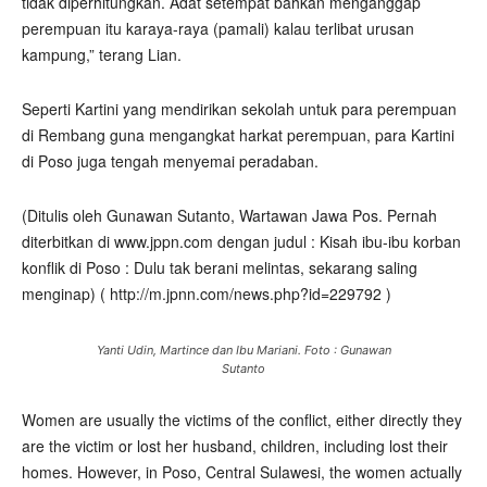
tidak diperhitungkan. Adat setempat bahkan menganggap
perempuan itu karaya-raya (pamali) kalau terlibat urusan
kampung,” terang Lian.
Seperti Kartini yang mendirikan sekolah untuk para perempuan
di Rembang guna mengangkat harkat perempuan, para Kartini
di Poso juga tengah menyemai peradaban.
(Ditulis oleh Gunawan Sutanto, Wartawan Jawa Pos. Pernah
diterbitkan di www.jppn.com dengan judul : Kisah ibu-ibu korban
konflik di Poso : Dulu tak berani melintas, sekarang saling
menginap) ( http://m.jpnn.com/news.php?id=229792 )
Yanti Udin, Martince dan Ibu Mariani. Foto : Gunawan
Sutanto
Women are usually the victims of the conflict, either directly they
are the victim or lost her husband, children, including lost their
homes. However, in Poso, Central Sulawesi, the women actually