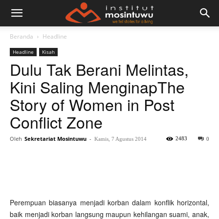
Beranda
Headline
Headline
Kisah
Dulu Tak Berani Melintas,
Kini Saling Menginap
The
Story of Women in Post
Conflict Zone
Oleh
Sekretariat Mosintuwu
-
2483
Kamis, 7 Agustus 2014
0
Perempuan biasanya menjadi korban dalam konflik horizontal,
baik menjadi korban langsung maupun kehilangan suami, anak,