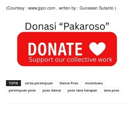
(Courtesy : www.jppn.com , writen by : Gunawan Sutanto )
TOPIK
cerita perempuan
Damai Poso
mosintuwu
perempuan poso
poso damai
poso tana harapan
tana poso