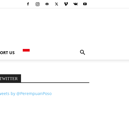
ORT US
TWITTER
weets by @PerempuanPoso