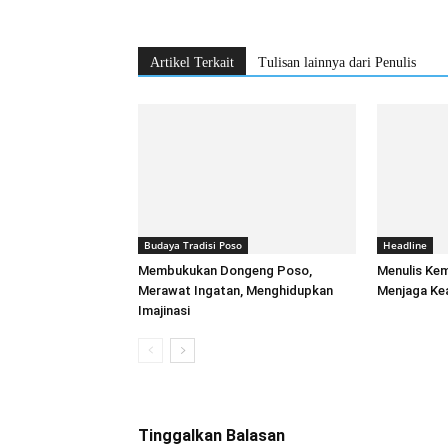
Artikel Terkait
Tulisan lainnya dari Penulis
Budaya Tradisi Poso
Headline
Membukukan Dongeng Poso,
Menulis Ke
Merawat Ingatan, Menghidupkan
Menjaga Kea
Imajinasi
Tinggalkan Balasan