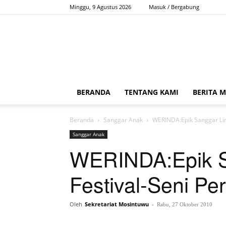
Minggu, 9 Agustus 2026
Masuk / Bergabung
BERANDA
TENTANG KAMI
BERITA 
Beranda
Sanggar Anak
WERINDA:Epik Sanggar Lint
Sanggar Anak
WERINDA:Epik Sa
Festival-Seni Pe
Oleh
Sekretariat Mosintuwu
-
Rabu, 27 Oktober 2010