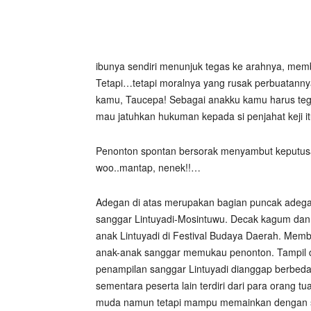
ibunya sendiri menunjuk tegas ke arahnya, mem
Tetapi…tetapi moralnya yang rusak perbuatannya
kamu, Taucepa! Sebagai anakku kamu harus te
mau jatuhkan hukuman kepada si penjahat keji itu
Penonton spontan bersorak menyambut keputusa
woo..mantap, nenek!!…
Adegan di atas merupakan bagian puncak adega
sanggar Lintuyadi-Mosintuwu. Decak kagum dan
anak Lintuyadi di Festival Budaya Daerah. Mem
anak-anak sanggar memukau penonton. Tampil di
penampilan sanggar Lintuyadi dianggap berbeda 
sementara peserta lain terdiri dari para orang 
muda namun tetapi mampu memainkan dengan sa