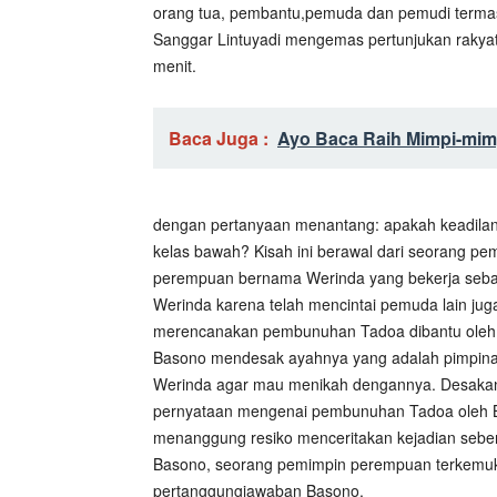
orang tua, pembantu,pemuda dan pemudi termasu
Sanggar Lintuyadi mengemas pertunjukan rakyat 
menit.
Baca Juga :
Ayo Baca Raih Mimpi-mi
dengan pertanyaan menantang: apakah keadilan
kelas bawah? Kisah ini berawal dari seorang p
perempuan bernama Werinda yang bekerja sebag
Werinda karena telah mencintai pemuda lain ju
merencanakan pembunuhan Tadoa dibantu oleh 
Basono mendesak ayahnya yang adalah pimpin
Werinda agar mau menikah dengannya. Desakan
pernyataan mengenai pembunuhan Tadoa oleh Ba
menanggung resiko menceritakan kejadian sebe
Basono, seorang pemimpin perempuan terkemuk
pertanggungjawaban Basono.