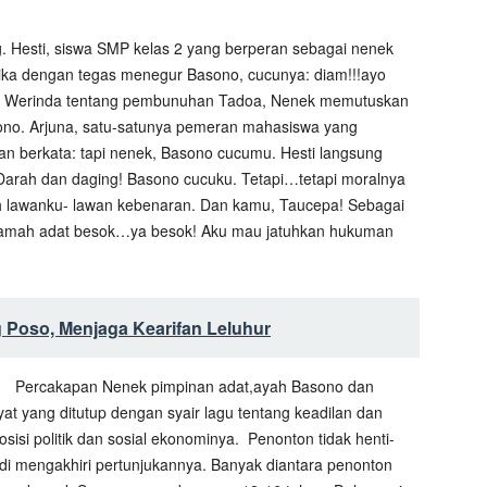
Hesti, siswa SMP kelas 2 yang berperan sebagai nenek
ka dengan tegas menegur Basono, cucunya: diam!!!ayo
ari Werinda tentang pembunuhan Tadoa, Nenek memutuskan
ono. Arjuna, satu-satunya pemeran mahasiswa yang
an berkata: tapi nenek, Basono cucumu. Hesti langsung
Darah dan daging! Basono cucuku. Tetapi…tetapi moralnya
lah lawanku- lawan kebenaran. Dan kamu, Taucepa! Sebagai
kamah adat besok…ya besok! Aku mau jatuhkan hukuman
 Poso, Menjaga Kearifan Leluhur
Percakapan Nenek pimpinan adat,ayah Basono dan
t yang ditutup dengan syair lagu tentang keadilan dan
isi politik dan sosial ekonominya. Penonton tidak henti-
adi mengakhiri pertunjukannya. Banyak diantara penonton