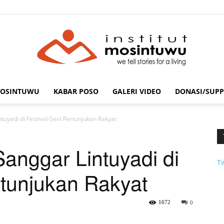
MOSINTUWU
KABAR POSO
GALERI VIDEO
DONASI/SUPP
mosintuwu.com
uyadi di Festival-Seni Pertunjukan Rakyat
nggar Lintuyadi di
T
rtunjukan Rakyat
1672
0