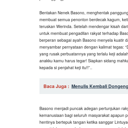
Bentakan Nenek Basono, menghentak panggung. 
membuat semua penonton berdecak kagum, keti
teruskan Werinda. Setelah mendengar kisah d
untuk membuat pengadilan rakyat terhadap Bas
berperan sebagai ayah Basono menyela kuatir d
menyambar pernyataan dengan kalimat tegas: “
yang rusak perbuatannya yang terlalu keji ada
anakku kamu harus tegar! Siapkan sidang mah
kepada si penjahat keji itu!!”..
Baca Juga :
Menulis Kembali Dongeng
Basono menjadi puncak adegan pertunjukan rakya
kemanusiaan bagi seluruh masyarakat apapun pos
hentinya bertepuk tangan ketika sanggar Lintuy