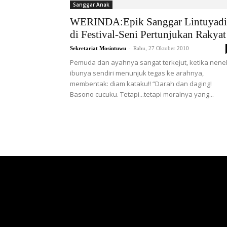
Sanggar Anak
WERINDA:Epik Sanggar Lintuyadi
di Festival-Seni Pertunjukan Rakyat
-
Sekretariat Mosintuwu
Rabu, 27 Oktober 2010
Pemuda dan ayahnya sangat terkejut, ketika nene
ibunya sendiri menunjuk tegas ke arahnya,
membentak: diam kataku!! “Darah dan daging!
Basono cucuku. Tetapi...tetapi moralnya yang...