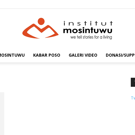
 MOSINTUWU
KABAR POSO
GALERI VIDEO
DONASI/SUPP
mosintuwu.com
T