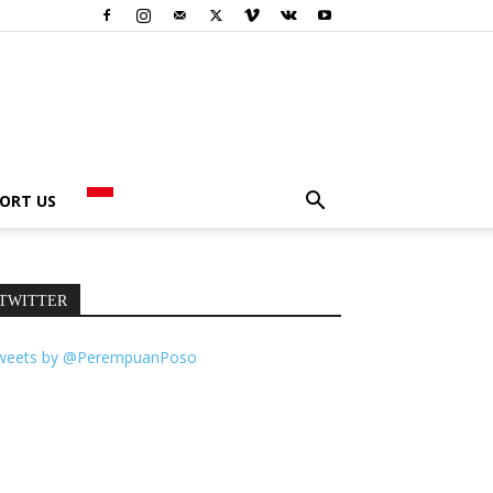
ORT US
TWITTER
weets by @PerempuanPoso