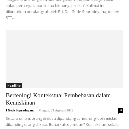
kalau perutnya lapar, kalau hidupnya miskin" Kalimat ini
dilontarkan berulangkali oleh Pdt Dr I Gede Supradnyana, dosen
STT...
Headline
Berteologi Kontekstual Pembebasan dalam
Kemiskinan
-
I Gede Supradnyana
Minggu, 21 Agustus 2022
0
Secara umum, orang di desa dipandang cenderung lebih miskin
dibanding orang di kota. Benarkah demikian? Kemiskinan, selalu