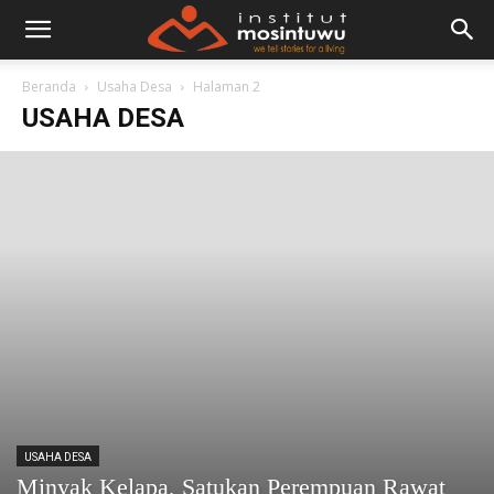
Beranda
Usaha Desa
Halaman 2
USAHA DESA
USAHA DESA
Minyak Kelapa, Satukan Perempuan Rawat