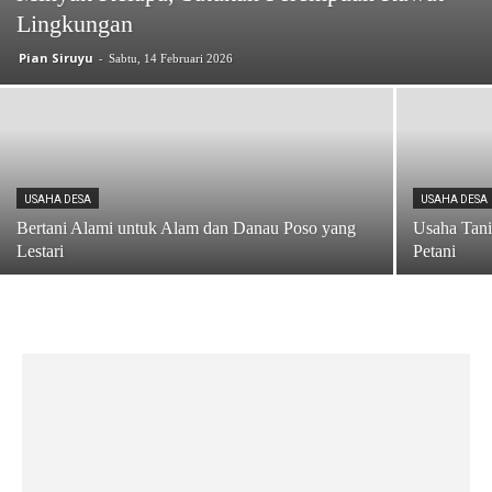
Lingkungan
Pian Siruyu
-
Sabtu, 14 Februari 2026
USAHA DESA
USAHA DESA
Bertani Alami untuk Alam dan Danau Poso yang
Usaha Tani
Lestari
Petani