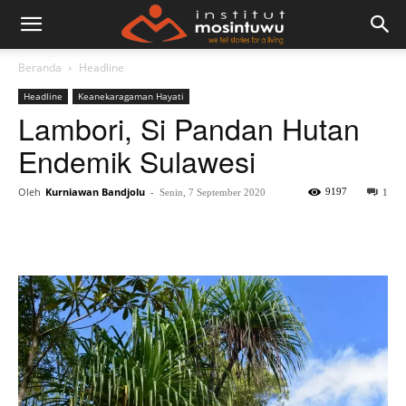
Beranda
Headline
Headline
Keanekaragaman Hayati
Lambori, Si Pandan Hutan
Endemik Sulawesi
Oleh
Kurniawan Bandjolu
-
9197
Senin, 7 September 2020
1