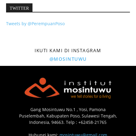
TWITTER
Tweets by @PerempuanPoso
IKUTI KAMI DI INSTAGRAM
@MOSINTUWU
Gang Mosintuwu No.1 , Yosi, Pamona
Puselembah, Kabupaten Poso, Sulawesi Tengah,
Indonesia, 94663. Telp : +62458-21765
Hubungi kami:
mosintuwu@gmail.com