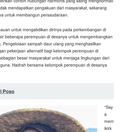
erikan contoh hubungan harmonis yang saling menghormati
tidak mendapatkan pengakuan dari masyarakat, sekarang
nya untuk membangun persaudaraan.
auan untuk mengabdikan dirinya pada perkembangan di
isir beberapa perempuan di desanya untuk mengembangkan
g. Pengelolaan sampah daur ulang yang menghasilkan
n pekerjaan alternatif bagi kelompok perempuan di
 sebagian besar masyarakat untuk menjaga lingkungan dari
ai guna. Hadrah bersama kelompok perempuan di desanya
i Poso
“Say
a
mem
ikirk