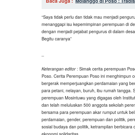
Baca Juga :
Molanggo di Poso : Tradisi
“Saya tidak perlu dan tidak mau menjadi pengur
menanggapi isu kepemimpinan perempuan di desa.
dengan menjadi pejabat pengurus di dalam desa,
Begitu caranya”
_
Keterangan editor
: Simak cerita perempuan Poso
Poso. Cerita Perempuan Poso ini menghimpun cer
bergerak memperjuangkan perdamaian yang berk
para petani, nelayan, buruh, ibu rumah tangga.
perempuan Mosintuwu yang digagas oleh Institut
dan telah meluluskan 500 anggota sekolah per
bersama para perempuan akar rumput untuk bela
perdamaian, gender, perempuan dan politik, pe
sosial budaya dan politik, ketrampilan berbicara
ekonomi solidaritas.