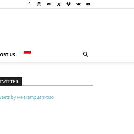
ORT US
TWITTER
weets by @PerempuanPoso