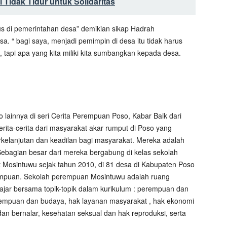
 Tidak Tidur untuk Solidaritas
us di pemerintahan desa” demikian sikap Hadrah
 “ bagi saya, menjadi pemimpin di desa itu tidak harus
 tapi apa yang kita miliki kita sumbangkan kepada desa.
 lainnya di seri Cerita Perempuan Poso, Kabar Baik dari
ita-cerita dari masyarakat akar rumput di Poso yang
elanjutan dan keadilan bagi masyarakat. Mereka adalah
 Sebagian besar dari mereka bergabung di kelas sekolah
 Mosintuwu sejak tahun 2010, di 81 desa di Kabupaten Poso
empuan. Sekolah perempuan Mosintuwu adalah ruang
jar bersama topik-topik dalam kurikulum : perempuan dan
rempuan dan budaya, hak layanan masyarakat , hak ekonomi
 dan bernalar, kesehatan seksual dan hak reproduksi, serta