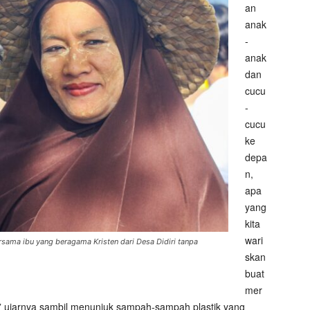
an
anak
-
anak
dan
cucu
-
cucu
ke
depa
n,
apa
yang
kita
wari
ersama ibu yang beragama Kristen dari Desa Didiri tanpa
skan
buat
mer
” ujarnya sambil menunjuk sampah-sampah plastik yang