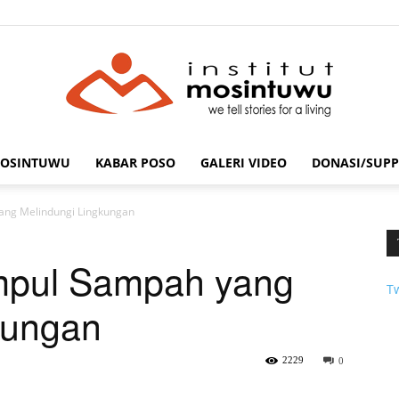
MOSINTUWU
KABAR POSO
GALERI VIDEO
DONASI/SUPP
mosintuwu.com
ang Melindungi Lingkungan
mpul Sampah yang
T
kungan
2229
0