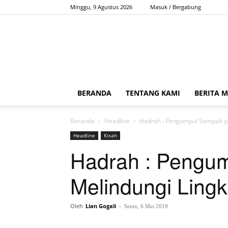
Minggu, 9 Agustus 2026
Masuk / Bergabung
BERANDA
TENTANG KAMI
BERITA 
Beranda
Headline
Hadrah : Pengumpul Sampah y
Headline
Kisah
Hadrah : Pengu
Melindungi Ling
Oleh
Lian Gogali
-
Senin, 6 Mei 2019