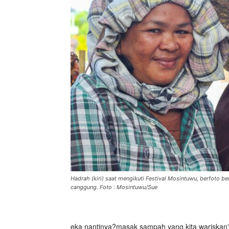
Hadrah (kiri) saat mengikuti Festival Mosintuwu, berfoto b
canggung. Foto : Mosintuwu/Sue
eka nantinya?masak sampah yang kita wariskan