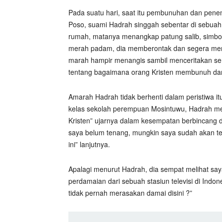
Pada suatu hari, saat itu pembunuhan dan penem
Poso, suami Hadrah singgah sebentar di sebuah 
rumah, matanya menangkap patung salib, simbol 
merah padam, dia memberontak dan segera menga
marah hampir menangis sambil menceritakan se
tentang bagaimana orang Kristen membunuh dan 
Amarah Hadrah tidak berhenti dalam peristiwa i
kelas sekolah perempuan Mosintuwu, Hadrah mem
Kristen” ujarnya dalam kesempatan berbincang de
saya belum tenang, mungkin saya sudah akan t
ini” lanjutnya.
Apalagi menurut Hadrah, dia sempat melihat saya
perdamaian dari sebuah stasiun televisi di Indo
tidak pernah merasakan damai disini ?”