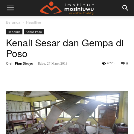
Beranda
Headline
Headline
Kabar Poso
Kenali Sesar dan Gempa di
Poso
Oleh
Pian Siruyu
-
6725
Rabu, 27 Maret 2019
0