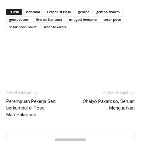
TOPIK
bencana
Ekspedisi Poso
gempa
gempa swarm
gempabumi
literasi bencana
mitigasi bencana
sesar poso
sesar poso barat
sesar tokararu
Artikel Sebelumnya
Artikel Selanjutnya
Perempuan Pekerja Seni
Ohaiyo Pakaroso, Seruan
berkumpul di Poso,
Menguatkan
MamPakaroso