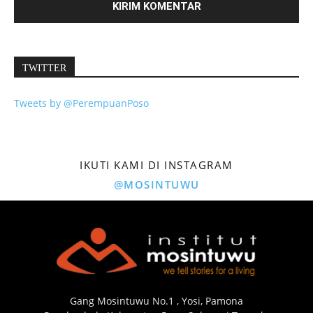
TWITTER
Tweets by @PerempuanPoso
IKUTI KAMI DI INSTAGRAM
@MOSINTUWU
Gang Mosintuwu No.1 , Yosi, Pamona