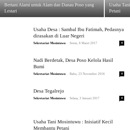
Bertani Alami untuk Alam dan Danau Poso yang
Usaha Tani
Lestari
Petani
Usaha Desa : Sambal Ibu Fatimah, Pedasnya
dirasakan di Luar Negeri
-
Sekretariat Mosintuwu
Senin, 6 Maret 2017
0
Nadi Berdetak, Desa Poso Kelola Hasil
Bumi
-
Sekretariat Mosintuwu
Rabu, 23 November 2016
0
Desa Tegalrejo
-
Sekretariat Mosintuwu
Selasa, 3 Januari 2017
0
Usaha Tani Mosintuwu : Inisiatif Kecil
Membantu Petani