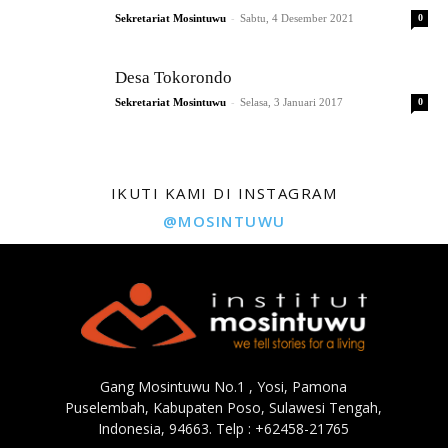
-
Sekretariat Mosintuwu
Sabtu, 4 Desember 2021
0
Desa Tokorondo
-
Sekretariat Mosintuwu
Selasa, 3 Januari 2017
0
IKUTI KAMI DI INSTAGRAM
@MOSINTUWU
Gang Mosintuwu No.1 , Yosi, Pamona
Puselembah, Kabupaten Poso, Sulawesi Tengah,
Indonesia, 94663. Telp : +62458-21765