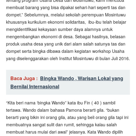
tentang program Usaha Desa dari Mosintuwu, kami mencoba
membuat barang yang bisa dipakai sehari-hari seperti tas dan
dompet.” Sebelumnya, melalui sekolah perempuan Mosintuwu
khususnya kurikulum ekonomi solidaritas, ibu-ibu telah belajar
mengidentifikasi kekayaan sumber daya alamnya untuk
mengembangkan ekonomi di desa. Sebagai hasilnya, belasan
produk usaha desa yang unik dari alam salah satunya tas dan
dompet serta bingka dibawa dalam kegiatan workshop Usaha
yang diselenggarakan oleh Institut Mosintuwu di bulan Juli 2016.
Baca Juga :
Bingka Wando , Warisan Lokal yang
Bernilai Internasional
“Kita beri nama ‘bingka Wando” kata ibu Fin ( 40 ) sambil
tertawa. Wando dalam bahasa Pamona berarti gila. “bukan
berarti yang bikin ini orang gila, atau yang beli orang gila tapi ini
membuatnya sangat sulit dan rumit, sehingga kalau salah
membuat harus mulai dari awal” jelasnya. Kata Wando dipilih