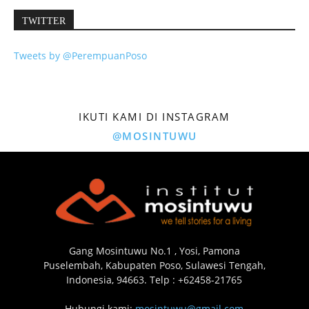
TWITTER
Tweets by @PerempuanPoso
IKUTI KAMI DI INSTAGRAM
@MOSINTUWU
Gang Mosintuwu No.1 , Yosi, Pamona
Puselembah, Kabupaten Poso, Sulawesi Tengah,
Indonesia, 94663. Telp : +62458-21765
Hubungi kami:
mosintuwu@gmail.com