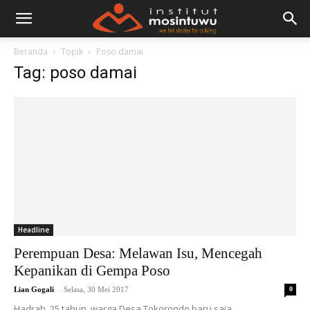
Beranda
Topik
Poso damai
Tag: poso damai
Headline
Perempuan Desa: Melawan Isu, Mencegah
Kepanikan di Gempa Poso
-
Lian Gogali
Selasa, 30 Mei 2017
0
Hadrah, 25 tahun, warga Desa Tokorondo baru saja