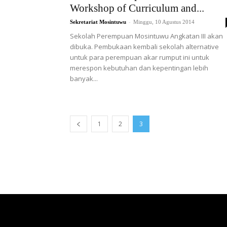
Workshop of Curriculum and...
-
Sekretariat Mosintuwu
Minggu, 10 Agustus 2014
Sekolah Perempuan Mosintuwu Angkatan III akan
dibuka. Pembukaan kembali sekolah alternative
untuk para perempuan akar rumput ini untuk
merespon kebutuhan dan kepentingan lebih
banyak...
1
2
3