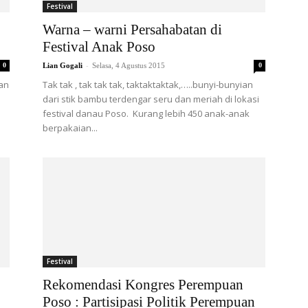
Festival
Warna – warni Persahabatan di
Festival Anak Poso
-
0
Lian Gogali
Selasa, 4 Agustus 2015
0
man
Tak tak , tak tak tak, taktaktaktak,…..bunyi-bunyian
dari stik bambu terdengar seru dan meriah di lokasi
a
festival danau Poso. Kurang lebih 450 anak-anak
berpakaian...
Festival
Rekomendasi Kongres Perempuan
Poso : Partisipasi Politik Perempuan