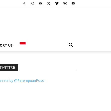
ORT US
TWITTER
weets by @PerempuanPoso