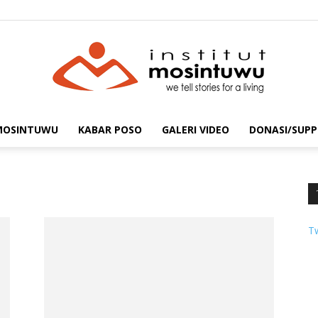
 MOSINTUWU
KABAR POSO
GALERI VIDEO
DONASI/SUPP
mosintuwu.com
T