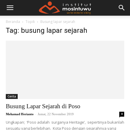
Beranda
Topik
Busung lapar sejarah
Tag: busung lapar sejarah
Cerita
Busung Lapar Sejarah di Poso
-
Mohamad Herianto
Jumat, 22 November 2019
0
Ungkapan; ‘Poso adalah surganya Heritage’, sepertinya bukanlah
sesuatu yang berlebihan. Kota Poso dengan sejarahnya yang