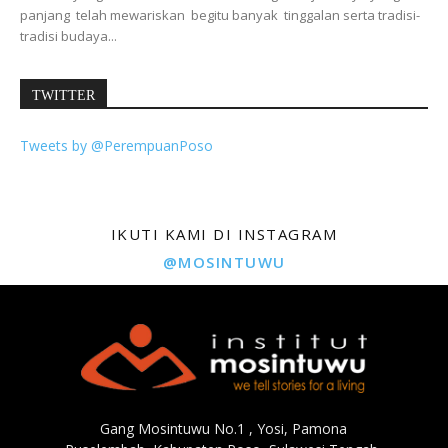
panjang telah mewariskan begitu banyak tinggalan serta tradisi-
tradisi budaya...
TWITTER
Tweets by @PerempuanPoso
IKUTI KAMI DI INSTAGRAM
@MOSINTUWU
Gang Mosintuwu No.1 , Yosi, Pamona