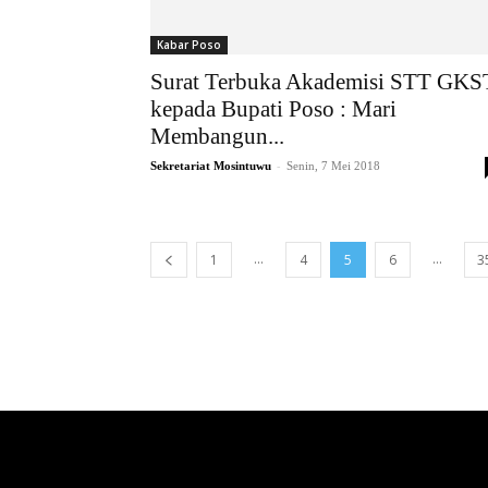
Kabar Poso
Surat Terbuka Akademisi STT GKS
kepada Bupati Poso : Mari
Membangun...
-
Sekretariat Mosintuwu
Senin, 7 Mei 2018
...
...
1
4
5
6
3