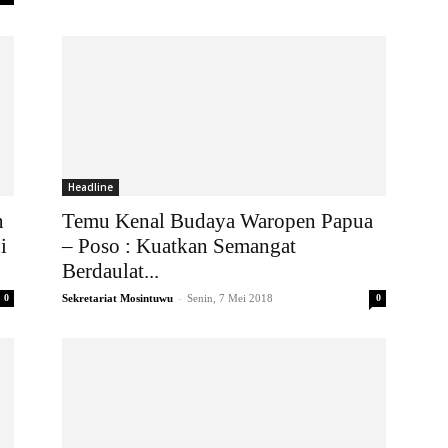
Headline
n
Temu Kenal Budaya Waropen Papua
i
– Poso : Kuatkan Semangat
Berdaulat...
-
0
Sekretariat Mosintuwu
Senin, 7 Mei 2018
0