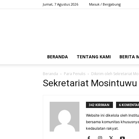
Jumat, 7 Agustus 2026
Masuk / Bergabung
BERANDA
TENTANG KAMI
BERITA
Beranda
Para Penulis
Dikirim oleh Sekretariat M
Sekretariat Mosintuwu
342 KIRIMAN
6 KOMENTA
Website ini dikelola oleh Inst
bersama komunitas khususnya
kedaulatan rakyat.