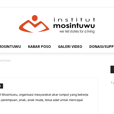
 MOSINTUWU
KABAR POSO
GALERI VIDEO
DONASI/SUPP
mosintuwu.com
osintuwu
T
R
itut Mosintuwu, organisasi masyarakat akar rumput yang bekerja
 perempuan, anak, anak muda, tetua adat untuk mencapai