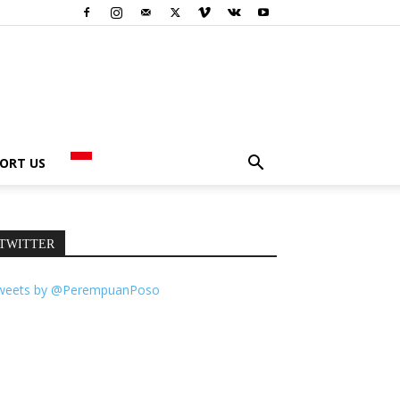
ORT US
TWITTER
weets by @PerempuanPoso