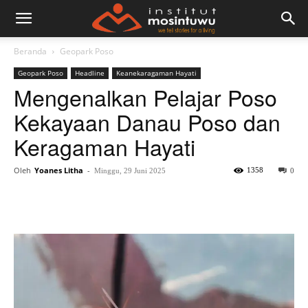
Beranda
Geopark Poso
Geopark Poso
Headline
Keanekaragaman Hayati
Mengenalkan Pelajar Poso
Kekayaan Danau Poso dan
Keragaman Hayati
Oleh
Yoanes Litha
-
1358
Minggu, 29 Juni 2025
0