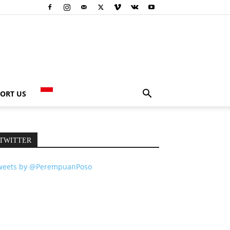
ORT US
TWITTER
weets by @PerempuanPoso