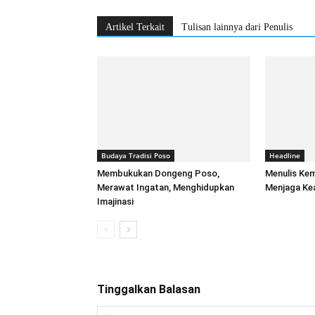
Artikel Terkait
Tulisan lainnya dari Penulis
Budaya Tradisi Poso
Headline
Membukukan Dongeng Poso,
Menulis Ke
Merawat Ingatan, Menghidupkan
Menjaga Kea
Imajinasi
Tinggalkan Balasan