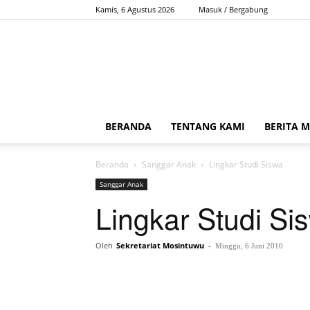
Kamis, 6 Agustus 2026
Masuk / Bergabung
BERANDA
TENTANG KAMI
BERITA 
Beranda
Sanggar Anak
Lingkar Studi Siswa
Sanggar Anak
Lingkar Studi Si
Oleh
Sekretariat Mosintuwu
-
Minggu, 6 Juni 2010