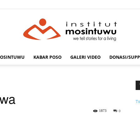
MOSINTUWU
KABAR POSO
GALERI VIDEO
DONASI/SUPP
mosintuwu.com
swa
T
1873
0