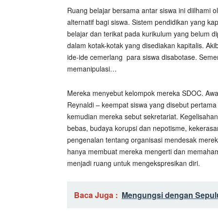
Ruang belajar bersama antar siswa ini diilhami
alternatif bagi siswa. Sistem pendidikan yang k
belajar dan terikat pada kurikulum yang belum 
dalam kotak-kotak yang disediakan kapitalis. Aki
ide-ide cemerlang para siswa disabotase. Semen
memanipulasi…
Mereka menyebut kelompok mereka SDOC. Awalnya 
Reynaldi – keempat siswa yang disebut pertama
kemudian mereka sebut sekretariat. Kegelisaha
bebas, budaya korupsi dan nepotisme, kekeras
pengenalan tentang organisasi mendesak mereka
hanya membuat mereka mengerti dan memahami tem
menjadi ruang untuk mengekspresikan diri.
Baca Juga :
Mengungsi dengan Sepuluh 