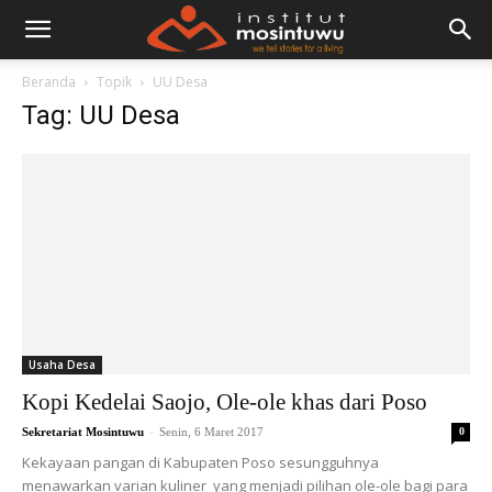
Beranda
Topik
UU Desa
Tag: UU Desa
Usaha Desa
Kopi Kedelai Saojo, Ole-ole khas dari Poso
-
Sekretariat Mosintuwu
Senin, 6 Maret 2017
0
Kekayaan pangan di Kabupaten Poso sesungguhnya
menawarkan varian kuliner yang menjadi pilihan ole-ole bagi para