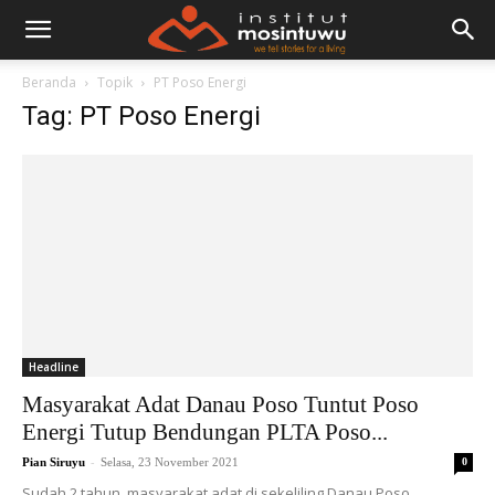
Beranda
Topik
PT Poso Energi
Tag: PT Poso Energi
Headline
Masyarakat Adat Danau Poso Tuntut Poso
Energi Tutup Bendungan PLTA Poso...
-
Pian Siruyu
Selasa, 23 November 2021
0
Sudah 2 tahun, masyarakat adat di sekeliling Danau Poso