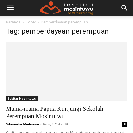
Beranda
Topik
Pemberdayaan perempuan
Tag: pemberdayaan perempuan
Sekitar Mosintuwu
Mama-mama Papua Kunjungi Sekolah
Perempuan Mosintuwu
-
Sekretariat Mosintuwu
Rabu, 2 Mei 2018
0
Cerita tentang sekolah perempuan Mosintuwu, terdengar sampai