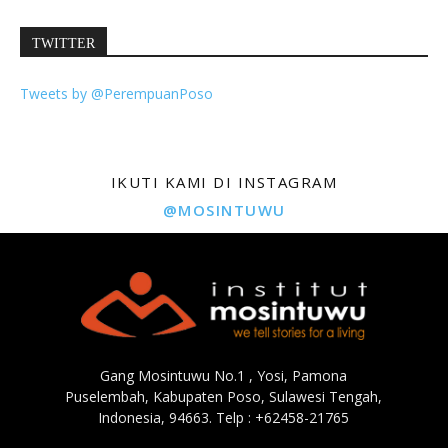
TWITTER
Tweets by @PerempuanPoso
IKUTI KAMI DI INSTAGRAM
@MOSINTUWU
Gang Mosintuwu No.1 , Yosi, Pamona
Puselembah, Kabupaten Poso, Sulawesi Tengah,
Indonesia, 94663. Telp : +62458-21765