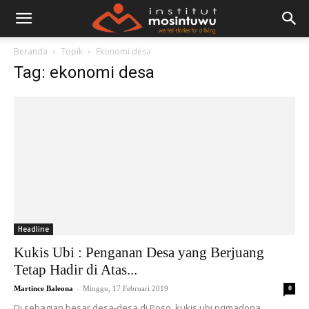
Beranda
Topik
Ekonomi desa
Tag: ekonomi desa
Headline
Kukis Ubi : Penganan Desa yang Berjuang
Tetap Hadir di Atas...
-
Martince Baleona
Minggu, 17 Februari 2019
0
Di sebagian besar desa-desa di Poso, kukis ubi primadona