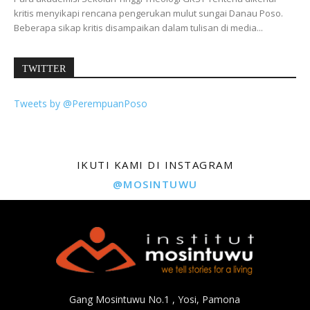
kritis menyikapi rencana pengerukan mulut sungai Danau Poso.
Beberapa sikap kritis disampaikan dalam tulisan di media...
TWITTER
Tweets by @PerempuanPoso
IKUTI KAMI DI INSTAGRAM
@MOSINTUWU
Gang Mosintuwu No.1 , Yosi, Pamona