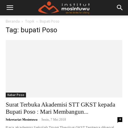
Beranda
Topik
Bupati Poso
Tag: bupati Poso
Kabar Poso
Surat Terbuka Akademisi STT GKST kepada
Bupati Poso : Mari Membangun...
-
Sekretariat Mosintuwu
Senin, 7 Mei 2018
0
Para akademisi Sekolah Tinggi Theologi GKST Tentena dikenal