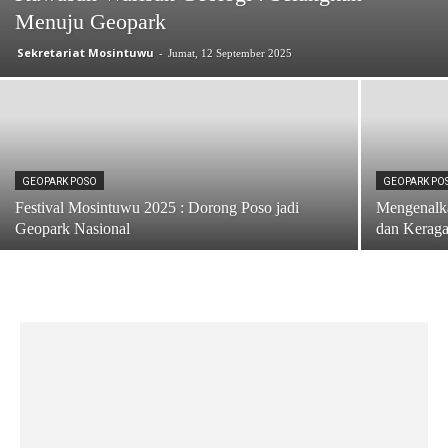
Menuju Geopark
Sekretariat Mosintuwu
-
Jumat, 12 September 2025
GEOPARK POSO
GEOPARK PO
Festival Mosintuwu 2025 : Dorong Poso jadi
Mengenalk
Geopark Nasional
dan Kerag