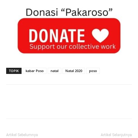
TOPIK
kabar Poso
natal
Natal 2020
poso
Artikel Sebelumnya
Artikel Selanjutnya