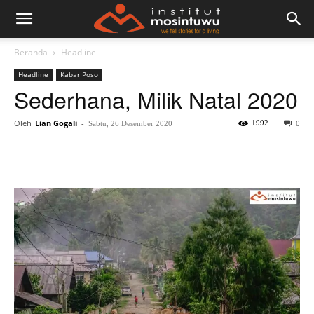
Beranda
Headline
Headline
Kabar Poso
Sederhana, Milik Natal 2020
Oleh
Lian Gogali
-
1992
Sabtu, 26 Desember 2020
0