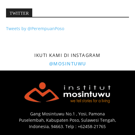
TWITTER
Tweets by @PerempuanPoso
IKUTI KAMI DI INSTAGRAM
@MOSINTUWU
Gang Mosintuwu No.1 , Yosi, Pamona
Puselembah, Kabupaten Poso, Sulawesi Tengah,
Indonesia, 94663. Telp : +62458-21765