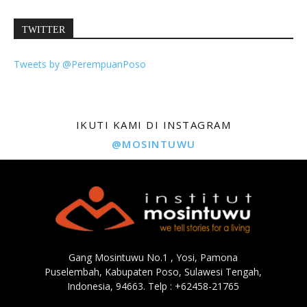
TWITTER
Tweets by @PerempuanPoso
IKUTI KAMI DI INSTAGRAM
@MOSINTUWU
Gang Mosintuwu No.1 , Yosi, Pamona
Puselembah, Kabupaten Poso, Sulawesi Tengah,
Indonesia, 94663. Telp : +62458-21765