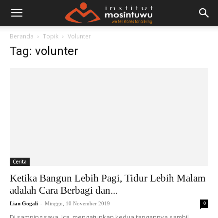
Beranda
Topik
Volunter
Tag: volunter
Cerita
Ketika Bangun Lebih Pagi, Tidur Lebih Malam
adalah Cara Berbagi dan...
-
Lian Gogali
Minggu, 10 November 2019
0
Di samping saya, Ica, mengatupkan kedua tangannya sambil