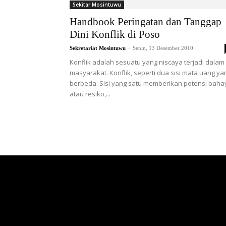
Sekitar Mosintuwu
Handbook Peringatan dan Tanggap
Dini Konflik di Poso
-
Sekretariat Mosintuwu
Senin, 13 Desember 2010
Konflik adalah sesuatu yang niscaya terjadi dalam
masyarakat. Konflik, seperti dua sisi mata uang ya
berbeda. Sisi yang satu memberikan potensi baha
atau resiko,...