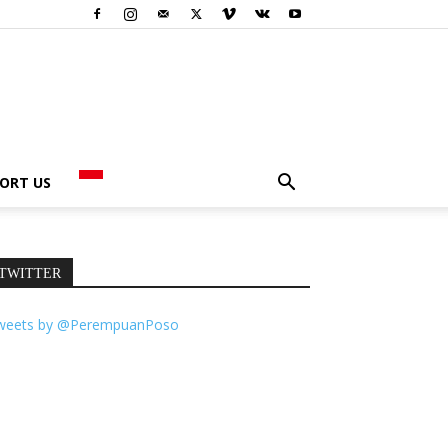
ORT US
TWITTER
weets by @PerempuanPoso