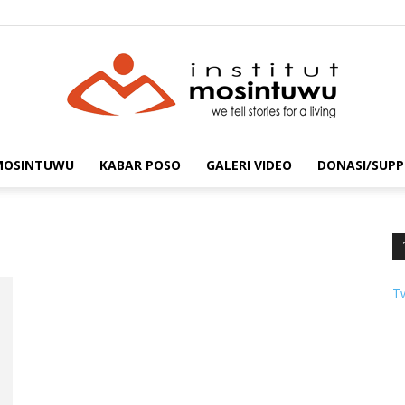
 MOSINTUWU
KABAR POSO
GALERI VIDEO
DONASI/SUPP
mosintuwu.com
T