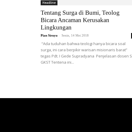
Headline
Tentang Surga di Bumi, Teolog
Bicara Ancaman Kerusakan
Lingkungan
-
Pian Siruyu
Senin, 14 Mei 2018
“Ada tuduhan bahwa teologi hanya bicara soal
surga, ini cara berpikir warisan misionaris barat”
tegas Pdt. I Gede Supradyana Penjelasan dosen 
GKST Tentena ini...