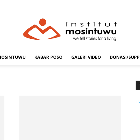
 MOSINTUWU
KABAR POSO
GALERI VIDEO
DONASI/SUPP
mosintuwu.com
T