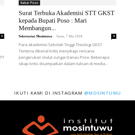
Kabar Poso
Surat Terbuka Akademisi STT GKST
kepada Bupati Poso : Mari
Membangun...
-
0
Sekretariat Mosintuwu
Senin, 7 Mei 2018
0
Para akademisi Sekolah Tinggi Theologi GKST
Tentena dikenal kritis menyikapi rencana
STT
pengerukan mulut sungai Danau Poso. Beberapa
sikap kritis disampaikan dalam tulisan di media...
IKUTI KAMI DI INSTAGRAM
@MOSINTUWU