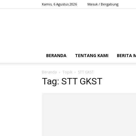
Kamis, 6 Agustus 2026
Masuk / Bergabung
BERANDA
TENTANG KAMI
BERITA
Beranda
Topik
STT GKST
Tag: STT GKST