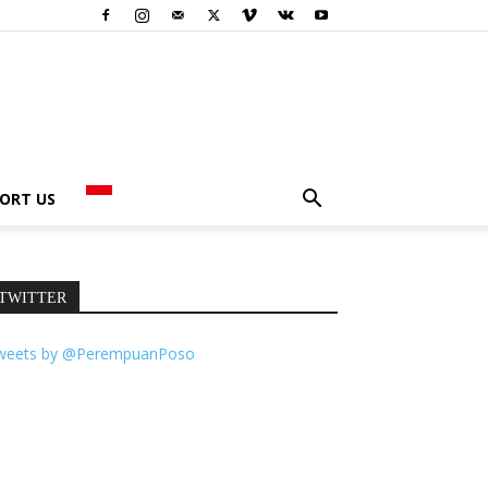
ORT US
TWITTER
weets by @PerempuanPoso