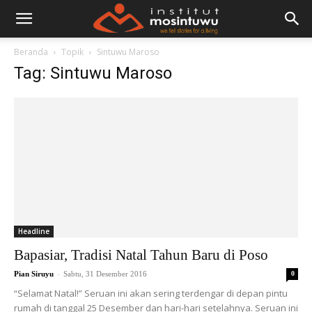
Beranda
Topik
Sintuwu Maroso
Tag: Sintuwu Maroso
Headline
Bapasiar, Tradisi Natal Tahun Baru di Poso
-
Pian Siruyu
Sabtu, 31 Desember 2016
0
“Selamat Natal!” Seruan ini akan sering terdengar di depan pintu
rumah di tanggal 25 Desember dan hari-hari setelahnya. Seruan ini