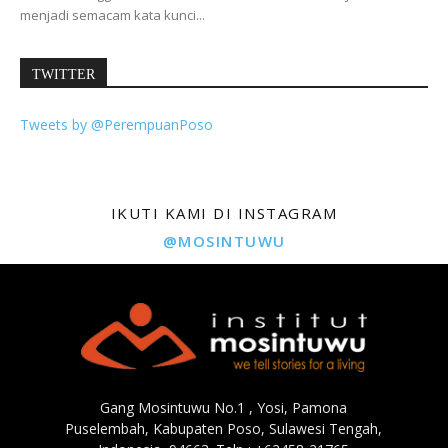
menjadi semacam kata kunci...
TWITTER
Tweets by @PerempuanPoso
IKUTI KAMI DI INSTAGRAM
@MOSINTUWU
Gang Mosintuwu No.1 , Yosi, Pamona
Puselembah, Kabupaten Poso, Sulawesi Tengah,