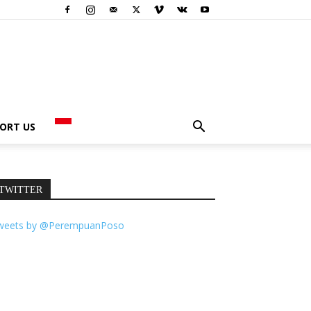
ORT US
TWITTER
weets by @PerempuanPoso