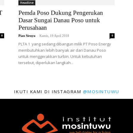
Headline
T
Pemda Poso Dukung Pengerukan
Dasar Sungai Danau Poso untuk
Perusahaan
-
0
Pian Siruyu
Kamis, 19 April 2018
0
PLTA 1 yang sedang dibangun milik PT Poso Energy
membutuhkan lebih banyak air dari Danau Poso
untuk menggerakkan turbin. Untuk kebutuhan
tersebut, diperlukan langkah...
IKUTI KAMI DI INSTAGRAM
@MOSINTUWU