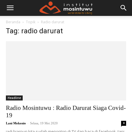
Beranda
Topik
Radio darurat
Tag: radio darurat
Headline
Radio Mosintuwu : Radio Darurat Siaga Covid-
19
-
Lani Mokonio
Selasa, 19 Mei 2020
0
jadi biarpun kita sudah menonton di TV dan baca di facebook, tapi