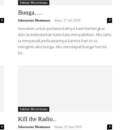
Sekitar Mosintuwu
Bunga….
-
0
Sekretariat Mosintuwu
Sabtu, 17 Juli 2010
0
Semalam untuk pertama kalinya kami bertengkar
dan ia melontarkan kata-kata menyakitkan. Aku tahu
ia menyesali perbuatannya karena hari ini ia
mengirim aku bunga. Aku mendapat bunga hari ini.
Ini...
Sekitar Mosintuwu
Kill the Radio..
-
0
Sekretariat Mosintuwu
Selasa, 22 Juni 2010
0