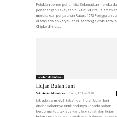
Peluklah pohon-pohon kita Selamatkan mereka da
penebangan Kekayaan bukit-bukit kita Selamatka
mereka dari penjarahan Raturi, 1972 Penggalan pui
di atas adalah karya Raturi, seorang aktivis gerak
Chipko di India....
Sekitar Mosintuwu
Hujan Bulan Juni
-
Sekretariat Mosintuwu
Kamis, 17 Juni 2010
tak ada yang lebih tabah dari hujan bulan Juni
dirahasiakannya rintik rindunya kepada pohon
berbunga itu ...tak ada yang lebih bijak dari hujan
bulan Juni dihapusnya jejak-jejak kakinya yang rag