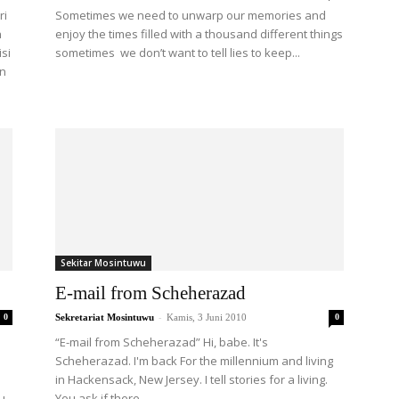
ri
Sometimes we need to unwarp our memories and
n
enjoy the times filled with a thousand different things
si
sometimes we don’t want to tell lies to keep...
an
Sekitar Mosintuwu
E-mail from Scheherazad
-
0
Sekretariat Mosintuwu
Kamis, 3 Juni 2010
0
“E-mail from Scheherazad” Hi, babe. It's
Scheherazad. I'm back For the millennium and living
in Hackensack, New Jersey. I tell stories for a living.
u-
You ask if there...