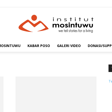
 MOSINTUWU
KABAR POSO
GALERI VIDEO
DONASI/SUPP
mosintuwu.com
T