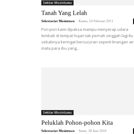
Sekitar Mosintuwu
Tanah Yang Lelah
-
Sekretariat Mosintuwu
Kamis, 24 Februari 2011
Pori-pori kami dipaksa mampu menyerap udara
lembab di tempat hujan tak pernah singgah lagi Itu
sebabnya keringat bercucuran seperti linangan air
mata para ibu yang...
Sekitar Mosintuwu
Peluklah Pohon-pohon Kita
-
Sekretariat Mosintuwu
Senin, 28 Juni 2010