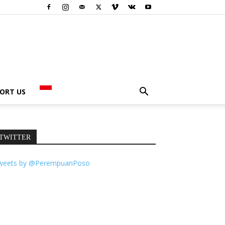
ORT US
TWITTER
weets by @PerempuanPoso