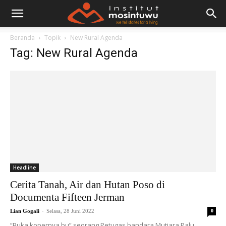
Beranda
Topik
New Rural Agenda
Tag: New Rural Agenda
Headline
Cerita Tanah, Air dan Hutan Poso di
Documenta Fifteen Jerman
-
Lian Gogali
Selasa, 28 Juni 2022
0
“Buka kopernya bu” seorang Petugas bandara Mutiara Palu