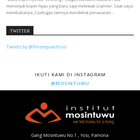
menunjuk koper hijau yang baru saja melewati scanner. Saat saya
membukanya, 2 petugas lainnya mendekat penasaran....
TWITTER
Tweets by @PerempuanPoso
IKUTI KAMI DI INSTAGRAM
@MOSINTUWU
Gang Mosintuwu No.1 , Yosi, Pamona