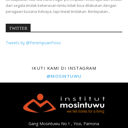
dari segala tindak kekerasan tentu tidak bisa dilakukan dengan
peragaan busana Kebaya, tapi lewat tindakan. Bertepatan...
TWITTER
Tweets by @PerempuanPoso
IKUTI KAMI DI INSTAGRAM
@MOSINTUWU
Gang Mosintuwu No.1 , Yosi, Pamona