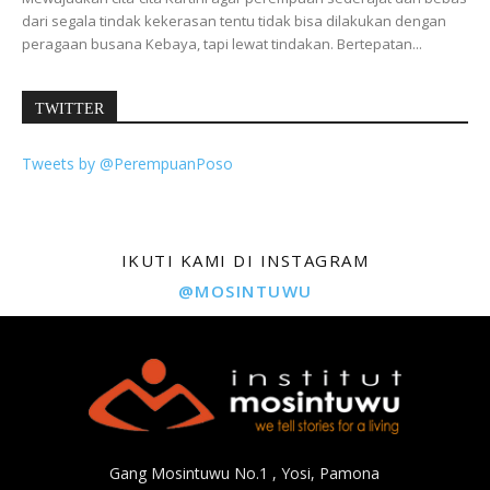
dari segala tindak kekerasan tentu tidak bisa dilakukan dengan
peragaan busana Kebaya, tapi lewat tindakan. Bertepatan...
TWITTER
Tweets by @PerempuanPoso
IKUTI KAMI DI INSTAGRAM
@MOSINTUWU
Gang Mosintuwu No.1 , Yosi, Pamona