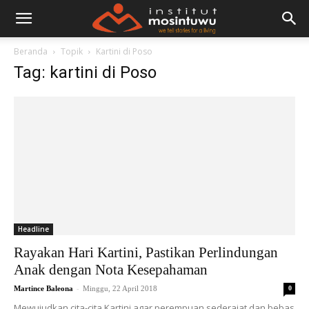
Beranda
Topik
Kartini di Poso
Tag: kartini di Poso
Headline
Rayakan Hari Kartini, Pastikan Perlindungan
Anak dengan Nota Kesepahaman
-
Martince Baleona
Minggu, 22 April 2018
0
Mewujudkan cita-cita Kartini agar perempuan sederajat dan bebas