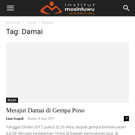
Beranda
Topik
Damai
Tag: Damai
Kisah
Merajut Damai di Gempa Poso
-
Lian Gogali
Kamis, 8 Juni 2017
0
Tanggal 29 Mei 2017, pukul 22.35 Wita, terjadi gempa berkekuatan
6.6 SR dengan kedalaman 10 km di bawah permukaan laut, di