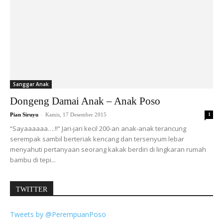
Sanggar Anak
Dongeng Damai Anak – Anak Poso
-
Pian Siruyu
Kamis, 17 Desember 2015
1
“Sayaaaaaa….!!” Jari-jari kecil 200-an anak-anak terancung
serempak sambil berteriak kencang dan tersenyum lebar
menyahuti pertanyaan seorang kakak berdiri di lingkaran rumah
bambu di tepi...
TWITTER
Tweets by @PerempuanPoso