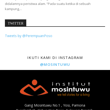
didalamnya peristiwa alam. “Pada suatu ketika di sebuah
kampung,...
TWITTER
Tweets by @PerempuanPoso
IKUTI KAMI DI INSTAGRAM
@MOSINTUWU
Gang Mosintuwu No.1 , Yosi, Pamona