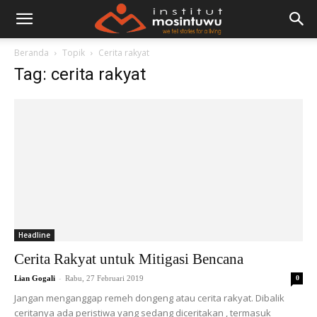
Beranda
Topik
Cerita rakyat
Tag: cerita rakyat
Headline
Cerita Rakyat untuk Mitigasi Bencana
-
Lian Gogali
Rabu, 27 Februari 2019
0
Jangan menganggap remeh dongeng atau cerita rakyat. Dibalik
ceritanya ada peristiwa yang sedang diceritakan , termasuk