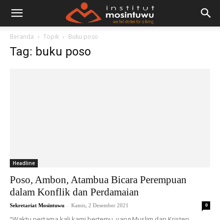
Beranda
Topik
Buku poso
Tag: buku poso
Headline
Poso, Ambon, Atambua Bicara Perempuan
dalam Konflik dan Perdamaian
-
Sekretariat Mosintuwu
Kamis, 2 Desember 2021
0
“Waktu pertama kali kami bertemu, yang Muslim dan Kristen ...