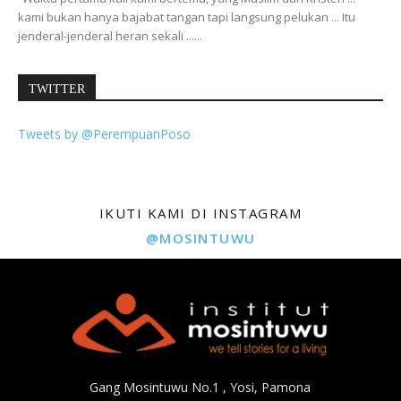
kami bukan hanya bajabat tangan tapi langsung pelukan ... Itu
jenderal-jenderal heran sekali ......
TWITTER
Tweets by @PerempuanPoso
IKUTI KAMI DI INSTAGRAM
@MOSINTUWU
Gang Mosintuwu No.1 , Yosi, Pamona