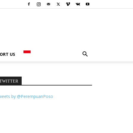
ORT US
TWITTER
weets by @PerempuanPoso