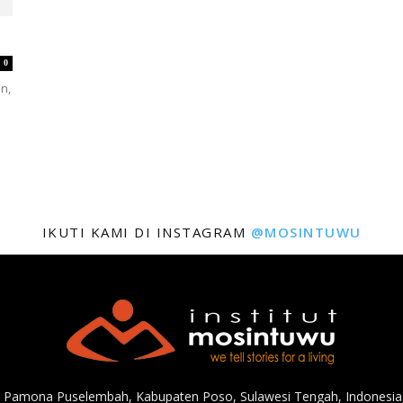
0
en,
IKUTI KAMI DI INSTAGRAM
@MOSINTUWU
, Pamona Puselembah, Kabupaten Poso, Sulawesi Tengah, Indonesia,