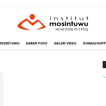
 MOSINTUWU
KABAR POSO
GALERI VIDEO
DONASI/SUPP
mosintuwu.com
T