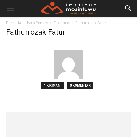
Beranda
Para Penulis
Dikirim oleh Fathurrozak Fatur
Fathurrozak Fatur
1 KIRIMAN
0 KOMENTAR