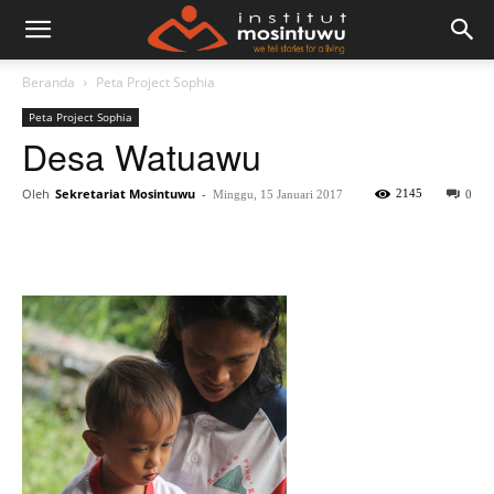
Beranda
Peta Project Sophia
Peta Project Sophia
Desa Watuawu
Oleh
Sekretariat Mosintuwu
-
2145
Minggu, 15 Januari 2017
0