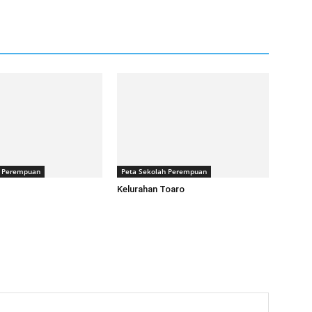
h Perempuan
Peta Sekolah Perempuan
Kelurahan Toaro