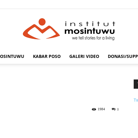
MOSINTUWU
KABAR POSO
GALERI VIDEO
DONASI/SUPP
mosintuwu.com
T
1984
0