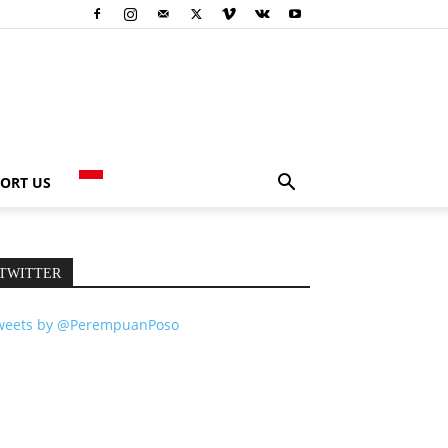
ORT US
TWITTER
weets by @PerempuanPoso