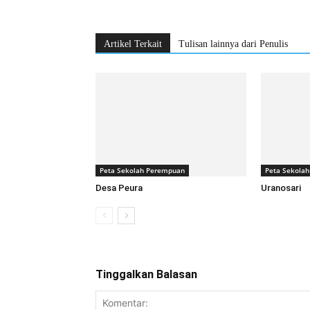
Artikel Terkait
Tulisan lainnya dari Penulis
Peta Sekolah Perempuan
Peta Sekola
Desa Peura
Uranosari
Tinggalkan Balasan